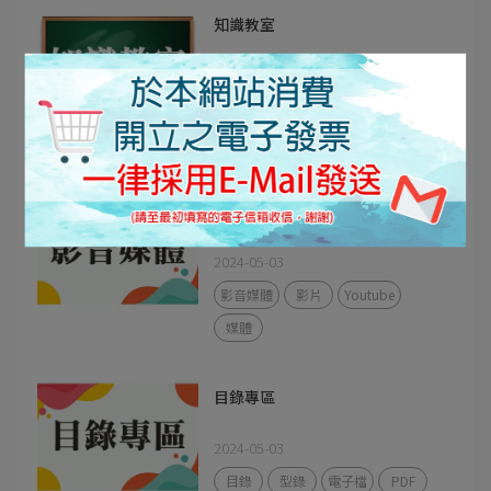
知識教室
2024-06-13
安裝說明
知識教室
施作
省空間
電容
影音媒體
2024-05-03
影音媒體
影片
Youtube
媒體
目錄專區
2024-05-03
目錄
型錄
電子檔
PDF