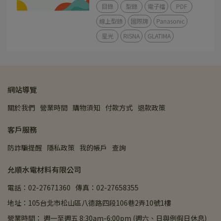
目錄
型錄
電子檔
PDF
線上型錄
國際牌
Panasonic
星光
RISNA
GLATIMA
網站導覽
關於我們
營業時間
購物須知
付款方式
退款政策
客戶服務
防詐騙提醒
隱私政策
我的帳戶
查詢
允順水電材料有限公司
電話：02-27671360
傳真：02-27658355
地址：105台北市松山區八德路四段106巷2弄10號1樓
營業時間： 週一至週五 8:30am-6:00pm (週六、日與例假日休息)