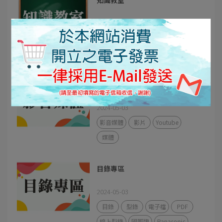
2024-06-13
安裝說明
知識教室
施作
省空間
電容
影音媒體
2024-05-03
影音媒體
影片
Youtube
媒體
目錄專區
2024-05-03
目錄
型錄
電子檔
PDF
線上型錄
國際牌
Panasonic