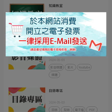
知識教室
2024-06-13
安裝說明
知識教室
施作
省空間
電容
影音媒體
2024-05-03
影音媒體
影片
Youtube
媒體
目錄專區
2024-05-03
目錄
型錄
電子檔
PDF