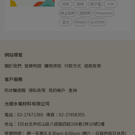
目錄
型錄
電子檔
PDF
線上型錄
國際牌
Panasonic
星光
RISNA
GLATIMA
網站導覽
關於我們
營業時間
購物須知
付款方式
退款政策
客戶服務
防詐騙提醒
隱私政策
我的帳戶
查詢
允順水電材料有限公司
電話：02-27671360
傳真：02-27658355
地址：105台北市松山區八德路四段106巷2弄10號1樓
營業時間： 週一至週五 8:30am-6:00pm (週六、日與例假日休息)