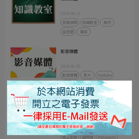
2024-06-13
安裝說明
知識教室
施作
省空間
電容
影音媒體
2024-05-03
影音媒體
影片
Youtube
媒體
目錄專區
2024-05-03
目錄
型錄
電子檔
PDF
線上型錄
國際牌
Panasonic