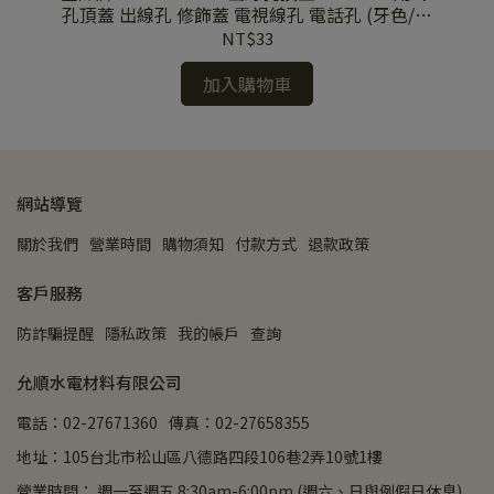
牌全
孔頂蓋 出線孔 修飾蓋 電視線孔 電話孔 (牙色/亮
白/亮灰/亮黑/霧白/霧黑) 單品
NT$33
加入購物車
網站導覽
關於我們
營業時間
購物須知
付款方式
退款政策
客戶服務
防詐騙提醒
隱私政策
我的帳戶
查詢
允順水電材料有限公司
電話：02-27671360
傳真：02-27658355
地址：105台北市松山區八德路四段106巷2弄10號1樓
營業時間： 週一至週五 8:30am-6:00pm (週六、日與例假日休息)