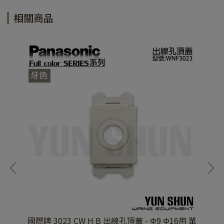
相關商品
頂蓋
國際牌 3023 CW H B 出線孔頂蓋 - Φ9 Φ16用 單
國