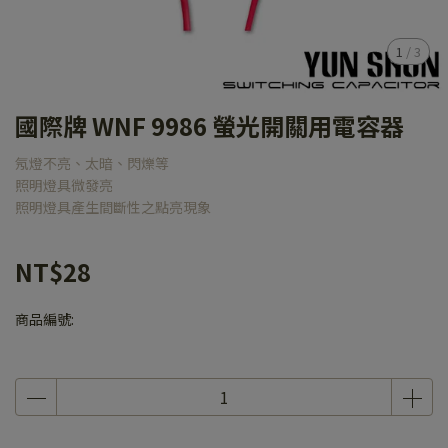
1
/
3
國際牌 WNF 9986 螢光開關用電容器
氖燈不亮、太暗、閃爍等
照明燈具微發亮
照明燈具產生間斷性之點亮現象
NT$28
商品編號: