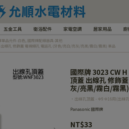
五金工具
衛浴配件
家電空調
居家用品
廚
牌單品元件-白色
,
國際牌配線器具-其他
單孔頂蓋 出線孔 修飾蓋 電視線孔 電話孔 (牙色/亮白/亮灰/亮黑/霧白/霧黑) 單品
國際牌 3023 CW H
頂蓋 出線孔 修飾蓋
灰/亮黑/霧白/霧黑)
‧出線孔頂蓋 - Φ9 Φ16用(出
Panasonic 國際牌
NT$33