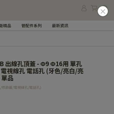
衛精品
管配件系列
最新資訊
 B 出線孔頂蓋 - Φ9 Φ16用 單孔
 電視線孔 電話孔 (牙色/亮白/亮
 單品
線孔/修飾蓋/電視線孔/電話孔)