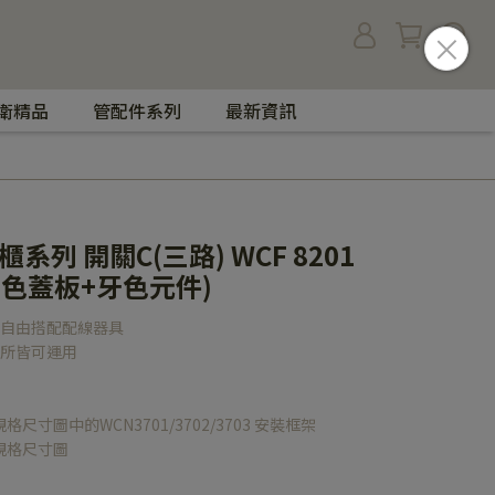
衛精品
管配件系列
最新資訊
系列 開關C(三路) WCF 8201
 (牙色蓋板+牙色元件)
可自由搭配配線器具
場所皆可運用
尺寸圖中的WCN3701/3702/3703 安裝框架
規格尺寸圖