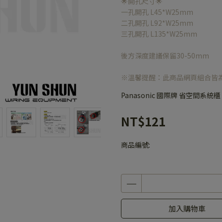
🌟開孔尺寸🌟
一孔開孔 L45*W25mm
二孔開孔 L92*W25mm
三孔開孔 L135*W25mm
後方深度建議保留30-50mm
※溫馨提醒：此商品網頁組合皆
Panasonic 國際牌 省空間系統櫃
NT$121
商品編號:
加入購物車