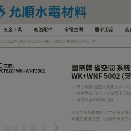
五金工具
衛浴配件
家電空調
居家用品
廚
(三路) WCF 8201 WK+WNF 5002 (牙色蓋板+牙色元件)
國際牌 省空間 系統櫃
WK+WNF 5002
‧ 自由規劃/省空間規劃設計，
‧ 高適用性/住宅、商業等多元
‧ 可搭配室內裝潢色調
🌟關於系統櫃開孔尺寸🌟請參考規格
🌟至於蓋板長寬，也請參照商品