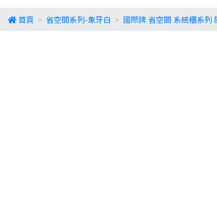
首頁
省空間系列-象牙白
國際牌 省空間 系統櫃系列 開關