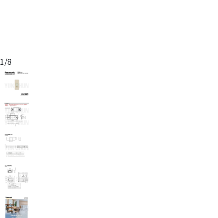
1
/
8