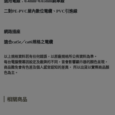
適用電線：0.4mm~0.65mm銅單線
二對PE-PVC屋內數位電纜、PVC引進線
網路插座
適合cat5e／cat6規格之電纜
以上規格資料若有任何錯誤，以原廠規格所公佈資料為準。
每台電腦螢幕因設定及廠牌的不同，皆會影響顯示器的顏色呈現，
商品難免會有色差及個人感官認知的差異， 所以出貨以實際商品顏
色為主。
相關商品