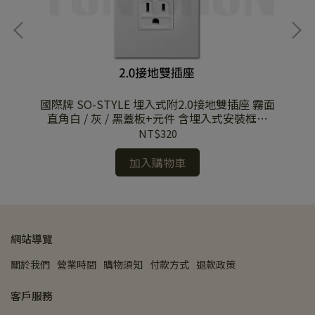
CE
國際牌 SO-STYLE 埋入式附2.0接地雙插座 霧面
國
國際牌
直角白 / 灰 / 黑蓋板+元件 含埋入式安裝框架
15123
NT$320
加入購物車
網站導覽
關於我們
營業時間
購物須知
付款方式
退款政策
客戶服務