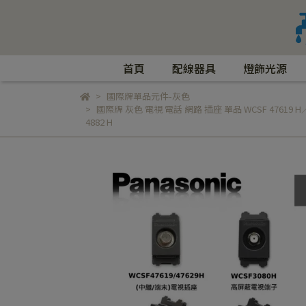
首頁
配線器具
燈飾光源
國際牌單品元件-灰色
國際牌 灰色 電視 電話 網路 插座 單品 WCSF 47619 H／WCS
4882 H