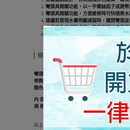
彎頭具開關功能，以一字螺絲起子或硬幣
彎頭具開關功能，方便維修時可快速將水
建議若發現水量明顯減弱時，關閉彎頭並
水質條件差或新成屋，建議定期檢查是否
適合搭配任何壁式水龍頭使用
規格說明
彎頭本體:黃銅
修飾蓋:304不銹鋼
顏色:鉻
內 容 物：OB845 逆向過濾開關彎頭組*1
規 格：(兩個一組)
以上規格資料若有任何錯誤，以原廠規格所公