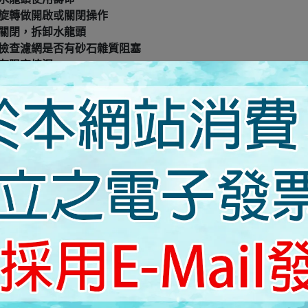
旋轉做開啟或關閉操作
關閉，拆卸水龍頭
檢查濾網是否有砂石雜質阻塞
有阻塞情況
佈資料為準。