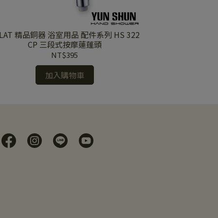
OLAT 精品銅器 浴室用品 配件系列 HS 322
LOLAT 羅力 H
CP 三段式按摩蓮蓬頭
頭 淋浴 沐浴把
NT$395
加入購物車