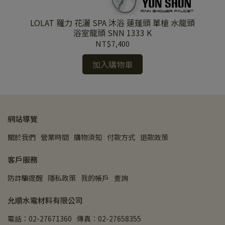
裝型沖
LOLAT 羅力 花灑 SPA 沐浴 蓮蓬頭 單槍 水龍頭
L
浴室龍頭 SNN 1333 K
NT$7,400
加入購物車
網站導覽
關於我們
營業時間
購物須知
付款方式
退款政策
客戶服務
防詐騙提醒
隱私政策
我的帳戶
查詢
允順水電材料有限公司
電話：02-27671360
傳真：02-27658355