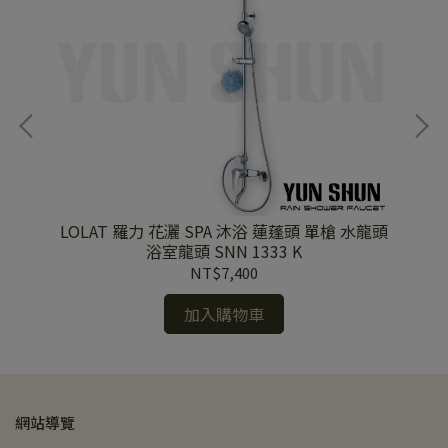
頭 淋
LOLAT 羅力 花灑 SPA 沐浴 蓮蓬頭 單槍 水龍頭
L
色
浴室龍頭 SNN 1333 K
NT$7,400
加入購物車
網站導覽