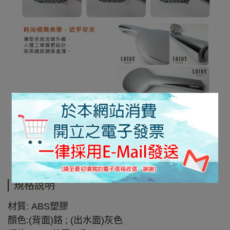
規格說明
材質: ABS塑膠
顏色:(背面)鉻 ; (出水面)灰色