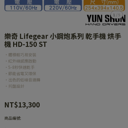
1
/
5
樂奇 Lifegear 小鋼炮系列 乾手機 烘手
機 HD-150 ST
‧體積輕巧易安裝
‧紅外線感應啟動
‧5-8秒快速乾手
‧節能省電又環保
‧出色的低噪音運轉
‧托盤設計
NT$13,300
商品編號: