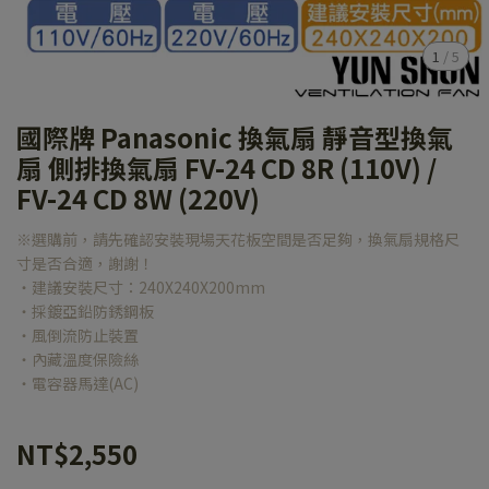
1
/
5
國際牌 Panasonic 換氣扇 靜音型換氣
扇 側排換氣扇 FV-24 CD 8R (110V) /
FV-24 CD 8W (220V)
※選購前，請先確認安裝現場天花板空間是否足夠，換氣扇規格尺
寸是否合適，謝謝！
‧建議安裝尺寸：240X240X200mm
‧採鍍亞鉛防銹鋼板
‧風倒流防止裝置
‧內藏溫度保險絲
‧電容器馬達(AC)
NT$2,550