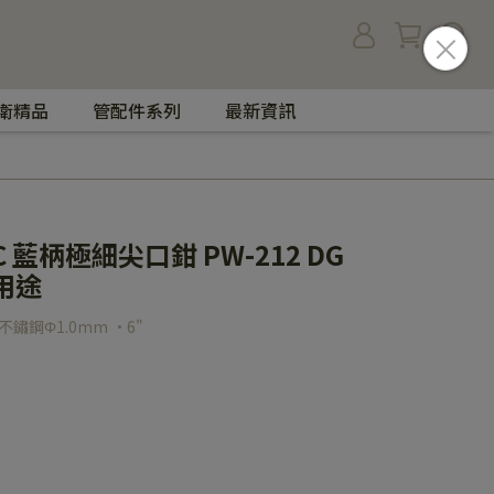
衛精品
管配件系列
最新資訊
TC 藍柄極細尖口鉗 PW-212 DG
多用途
鏽鋼Φ1.0mm ·6"