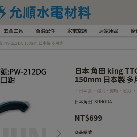
五金工具
衛浴配件
家電空調
居家用品
廚
 PW-212 DG 150mm 日本製 多用途
日本 角田 king T
150mm 日本製 
·日本製 ·強力、剪斷、省力 ·不
日本角田TSUNODA
NT$699
商品編號: