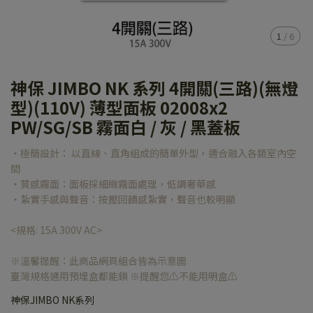
1
/
6
神保 JIMBO NK 系列 4開關(三路)(無燈
型)(110V) 薄型面板 02008x2
PW/SG/SB 霧面白 / 灰 / 黑蓋板
‧極簡設計： 以直線、直角組成的簡單外型，適合融入各類室內空
間
‧質感霧面：面板採細緻霧面處理，低調奢華感
‧紮實手感與聲音：按壓回饋感紮實，聲音也較明顯
<規格: 15A 300V AC>
※溫馨提醒：此商品網頁組合皆為示意圖
臺灣規格通用預埋盒都能鎖 ※提醒您⚠️不能用明盒⚠️
神保JIMBO NK系列