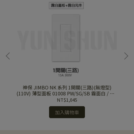
)
神保 JIMBO NK 系列 1開關(三路)(無燈型)
/SB
(110V) 薄型面板 01008 PW/SG/SB 霧面白 / 灰 /
(1
黑蓋板
NT$1,045
加入購物車