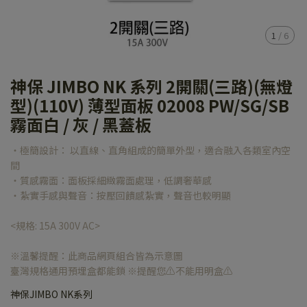
1
/
6
神保 JIMBO NK 系列 2開關(三路)(無燈
型)(110V) 薄型面板 02008 PW/SG/SB
霧面白 / 灰 / 黑蓋板
‧極簡設計： 以直線、直角組成的簡單外型，適合融入各類室內空
間
‧質感霧面：面板採細緻霧面處理，低調奢華感
‧紮實手感與聲音：按壓回饋感紮實，聲音也較明顯
<規格: 15A 300V AC>
※溫馨提醒：此商品網頁組合皆為示意圖
臺灣規格通用預埋盒都能鎖 ※提醒您⚠️不能用明盒⚠️
神保JIMBO NK系列