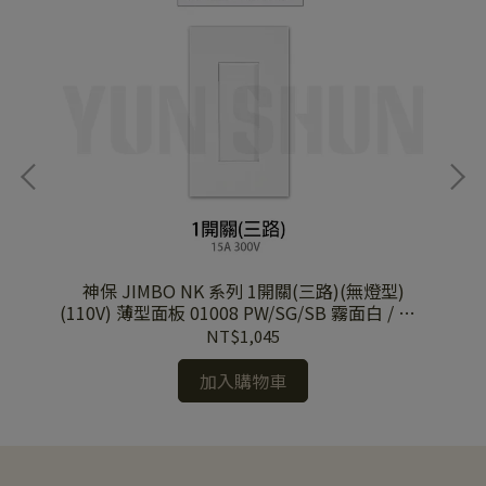
)
神保 JIMBO NK 系列 1開關(三路)(無燈型)
/SB
(110V) 薄型面板 01008 PW/SG/SB 霧面白 / 灰 /
(1
黑蓋板
NT$1,045
加入購物車