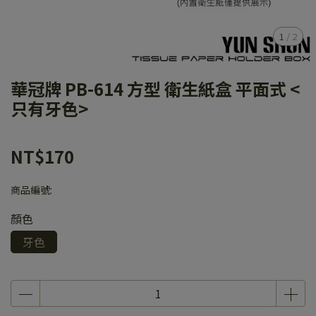
1
/
2
華冠牌 PB-614 方型 衛生紙盒 平面式 <
只有牙色>
NT$170
商品編號:
顏色
牙色