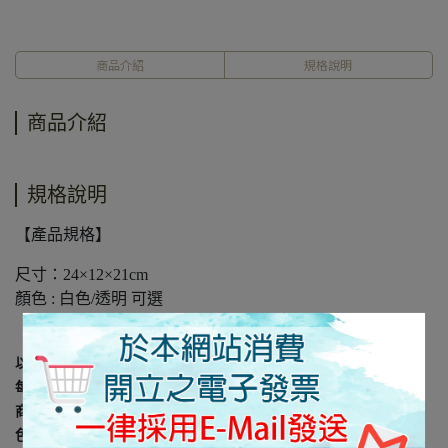
商品介紹
規格說明
商品介紹
規格說明
【產品規格】
尺寸：24×12×21cm
顏色 : 白色/透明 可選
以上規格資料若有任何錯誤，以原廠規格所公佈資料為準。
每台電腦螢幕因設定及廠牌的不同，皆會影響顯示器的顏色呈現，
商品難免會有色差及個人感官認知的差異， 所以出貨以實際商品顏
色為主。