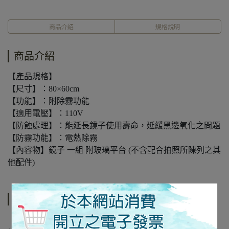
商品介紹
規格說明
商品介紹
【產品規格】
【尺寸】：80×60cm
【功能】：附除霧功能
【適用電壓】：110V
【防蝕處理】：能延長鏡子使用壽命，延緩黑邊氧化之問題
【防霧功能】：電熱除霧
【內容物】鏡子 一組 附玻璃平台 (不含配合拍照所陳列之其
他配件)
規格說明