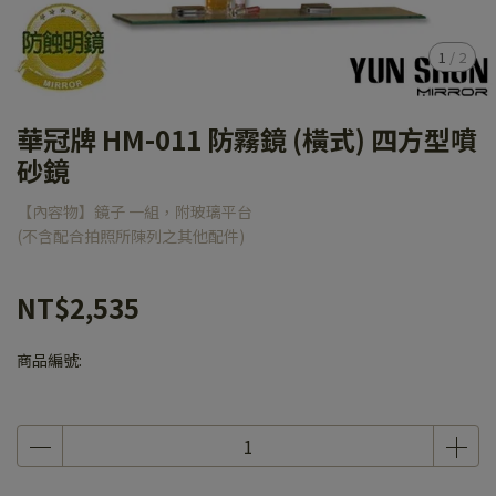
1
/
2
華冠牌 HM-011 防霧鏡 (橫式) 四方型噴
砂鏡
【內容物】鏡子 一組，附玻璃平台
(不含配合拍照所陳列之其他配件)
NT$2,535
商品編號: