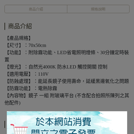
商品介紹
規格說明
商品介紹
【產品規格】
【尺寸】：70x50cm
【功能】：附除霧功能、LED省電照明燈條、30分鐘定時裝
置
【燈光】：自然光4000K 防水LED 觸控開關 控制
【適用電壓】：110V
【防蝕處理】：能延長鏡子使用壽命，延緩黑邊氧化之問題
【防霧功能】：電熱除霧
【內容物】鏡子 一組 附玻璃平台 (不含配合拍照所陳列之其
他配件)
規格說明