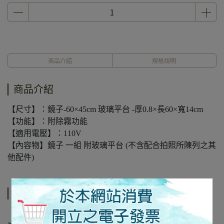
商品介紹
規格說明
商品介紹
【尺寸】：鏡子-60×45cm 玻璃平台 -厚0.8×長60×寬14cm
【功能】：附除霧功能
【適用電壓】：110V
【內容物】鏡子 一組 附玻璃平台 (不含配合拍照所陳列之其
他配件)
規格說明