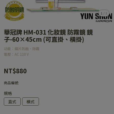
1
/
3
華冠牌 HM-031 化妝鏡 防霧鏡 鏡
子-60×45cm (可直掛、橫掛)
功能：鏡片防蝕、除霧
電壓：AC 110 V
NT$880
商品編號:
規格
直式
橫式