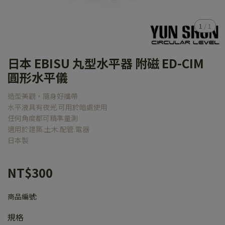
1
/
1
日本 EBISU 丸型水平器 附磁 ED-CIM
圓形水平儀
造型美觀，隨身好攜帶
水平液具有夜光 可用於暗處使用
任何角度都可精準量測
適用於建築.土木.配管.電器
日本製
NT$300
商品編號:
規格