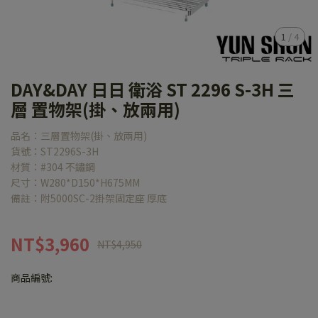
1
/
4
DAY&DAY 日日 衛浴 ST 2296 S-3H 三
層 置物架(掛、放兩用)
品名：三層置物架(掛、放兩用)
貨號：ST2296S-3H
材質：#304 不鏽鋼
尺寸：W280*D150*H675MM
備註：附5000SC-2掛架固定座 厚底
NT$3,960
NT$4,950
商品編號: