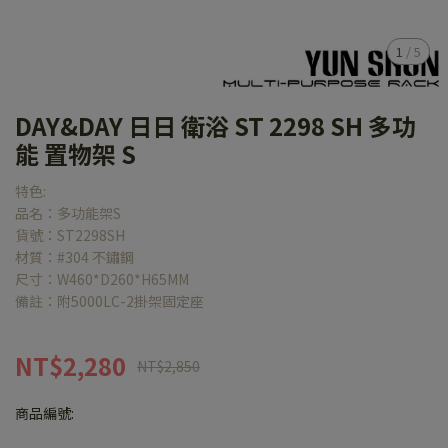
1
/
5
DAY&DAY 日日 衛浴 ST 2298 SH 多功
能 置物架 S
特色:
品名：多功能架S
貨號：ST2298SH
材質：#304 不鏽鋼
尺寸：W460*D260*H65MM
備註：附5000LC-2掛架固定座
NT$2,280
NT$2,850
商品編號: