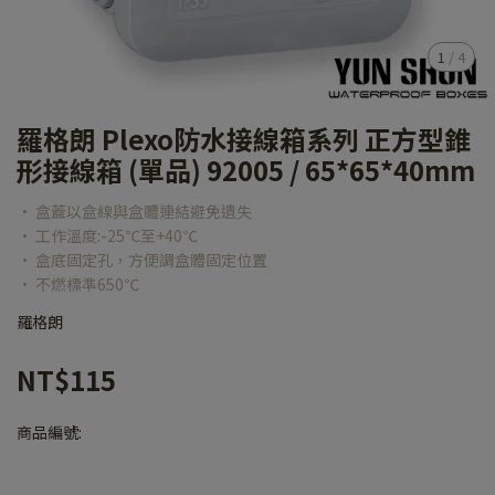
1
/
4
羅格朗 Plexo防水接線箱系列 正方型錐
形接線箱 (單品) 92005 / 65*65*40mm
• 盒蓋以盒線與盒體連結避免遺失
• 工作溫度:-25℃至+40℃
• 盒底固定孔，方便調盒體固定位置
• 不燃標準650℃
羅格朗
NT$115
商品編號: