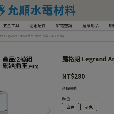
五金工具
衛浴配件
家電空調
居家用品
廚
 Legrand Arteor系列 網路插座-2模 (單品)
羅格朗 Legrand 
NT$280
商品編號:
顏色
白色
灰色