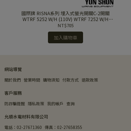
關
國際牌 RISNA系列 埋入式螢光開關C-2開關
Hx2
WTRF 5252 W/H (110V) WTRF 7252 W/H
(220V) 單品
NT$705
加入購物車
網站導覽
關於我們
營業時間
購物須知
付款方式
退款政策
客戶服務
防詐騙提醒
隱私政策
我的帳戶
查詢
允順水電材料有限公司
電話：02-27671360
傳真：02-27658355