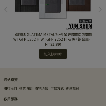
光腳
國際牌 GLATIMA METAL系列 螢光開關C 2開關
國
色)附
WTGFP 5252 H WTGFP 7252 H 灰色+鋁合金蓋
WTGFP 
板
NT$1,380
加入購物車
網站導覽
關於我們
營業時間
購物須知
付款方式
退款政策
客戶服務