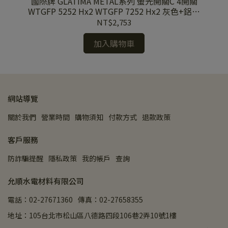
712
國際牌 GLATIMA METAL系列 螢光開關C 4開關
國
壓開
WTGFP 5252 Hx2 WTGFP 7252 Hx2 灰色+鋁合
E
金蓋板
NT$2,753
加入購物車
網站導覽
關於我們
營業時間
購物須知
付款方式
退款政策
客戶服務
防詐騙提醒
隱私政策
我的帳戶
查詢
允順水電材料有限公司
電話：02-27671360
傳真：02-27658355
地址：105台北市松山區八德路四段106巷2弄10號1樓