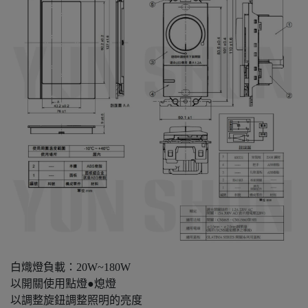
白熾燈負載：20W~180W
以開關使用點燈●熄燈
以調整旋鈕調整照明的亮度