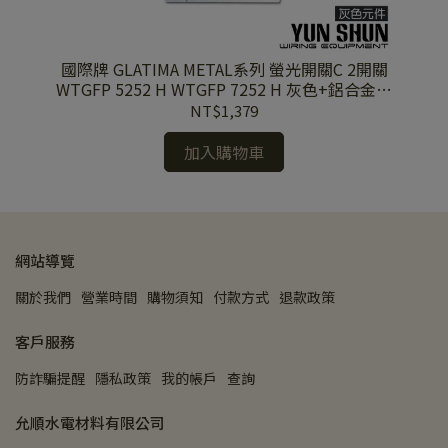
國際牌 GLATIMA METAL系列 螢光開關C 2開關
國
 含
WTGFP 5252 H WTGFP 7252 H 灰色+鋁合金蓋
WTGFP 
板
NT$1,379
加入購物車
網站導覽
關於我們
營業時間
購物須知
付款方式
退款政策
客戶服務
防詐騙提醒
隱私政策
我的帳戶
查詢
允順水電材料有限公司