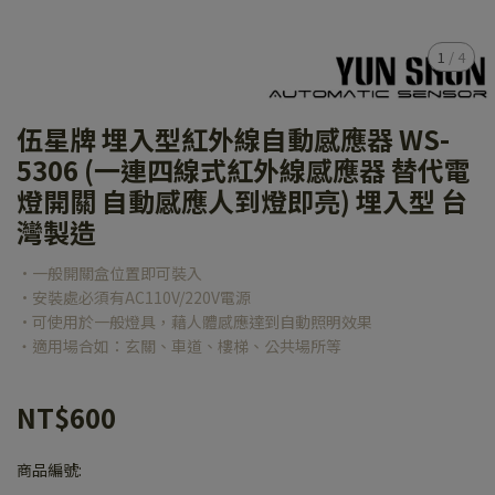
1
/
4
伍星牌 埋入型紅外線自動感應器 WS-
5306 (一連四線式紅外線感應器 替代電
燈開關 自動感應人到燈即亮) 埋入型 台
灣製造
•一般開關盒位置即可裝入
•安裝處必須有AC110V/220V電源
•可使用於一般燈具，藉人體感應達到自動照明效果
‧適用場合如：玄關、車道、樓梯、公共場所等
NT$600
商品編號: