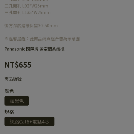
二孔開孔 L92*W25mm
三孔開孔 L135*W25mm
後方深度建議保留30-50mm
※溫馨提醒：此商品網頁組合皆為示意圖
Panasonic 國際牌 省空間系統櫃
NT$655
商品編號:
顏色
霧黑色
規格
網路Cat6+電話4芯