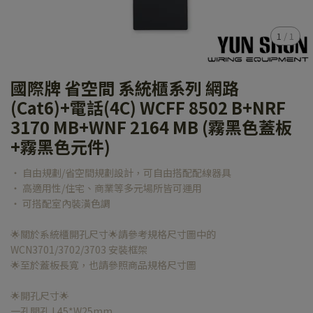
1
/
1
國際牌 省空間 系統櫃系列 網路
(Cat6)+電話(4C) WCFF 8502 B+NRF
3170 MB+WNF 2164 MB (霧黑色蓋板
+霧黑色元件)
‧ 自由規劃/省空間規劃設計，可自由搭配配線器具
‧ 高適用性/住宅、商業等多元場所皆可運用
‧ 可搭配室內裝潢色調
🌟關於系統櫃開孔尺寸🌟請參考規格尺寸圖中的
WCN3701/3702/3703 安裝框架
🌟至於蓋板長寬，也請參照商品規格尺寸圖
🌟開孔尺寸🌟
一孔開孔 L45*W25mm