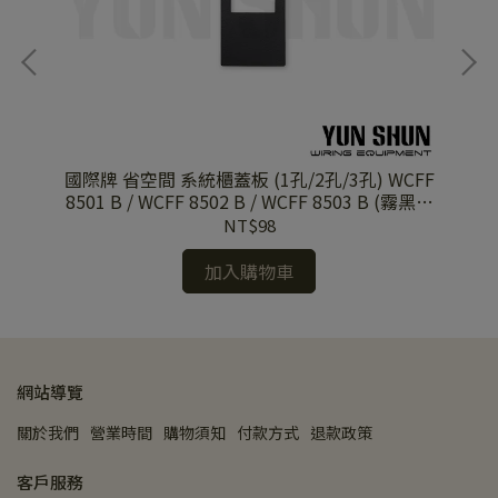
)
國際牌 省空間 系統櫃蓋板 (1孔/2孔/3孔) WCFF
國
+霧
8501 B / WCFF 8502 B / WCFF 8503 B (霧黑色
8
單品)
NT$98
加入購物車
網站導覽
關於我們
營業時間
購物須知
付款方式
退款政策
客戶服務