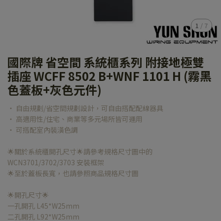
1
/
7
國際牌 省空間 系統櫃系列 附接地極雙
插座 WCFF 8502 B+WNF 1101 H (霧黑
色蓋板+灰色元件)
‧ 自由規劃/省空間規劃設計，可自由搭配配線器具
‧ 高適用性/住宅、商業等多元場所皆可運用
‧ 可搭配室內裝潢色調
🌟關於系統櫃開孔尺寸🌟請參考規格尺寸圖中的
WCN3701/3702/3703 安裝框架
🌟至於蓋板長寬，也請參照商品規格尺寸圖
🌟開孔尺寸🌟
一孔開孔 L45*W25mm
二孔開孔 L92*W25mm