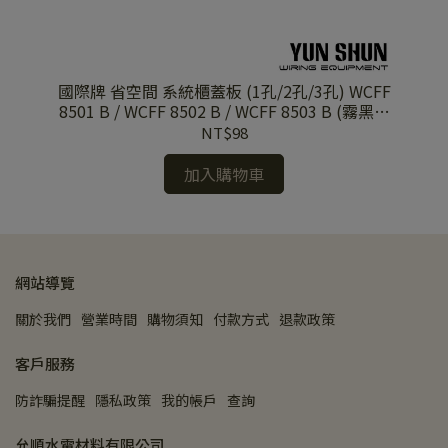
)
國際牌 省空間 系統櫃蓋板 (1孔/2孔/3孔) WCFF
國
+霧
8501 B / WCFF 8502 B / WCFF 8503 B (霧黑色
8
單品)
NT$98
加入購物車
網站導覽
關於我們
營業時間
購物須知
付款方式
退款政策
客戶服務
防詐騙提醒
隱私政策
我的帳戶
查詢
允順水電材料有限公司