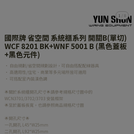
1
/
8
國際牌 省空間 系統櫃系列 開關B(單切)
WCF 8201 BK+WNF 5001 B (黑色蓋板
+黑色元件)
‧ 自由規劃/省空間規劃設計，可自由搭配配線器具
‧ 高適用性/住宅、商業等多元場所皆可運用
‧ 可搭配室內裝潢色調
🌟關於系統櫃開孔尺寸🌟請參考規格尺寸圖中的
WCN3701/3702/3703 安裝框架
🌟至於蓋板長寬，也請參照商品規格尺寸圖
🌟開孔尺寸🌟
一孔開孔 L45*W25mm
二孔開孔 L92*W25mm