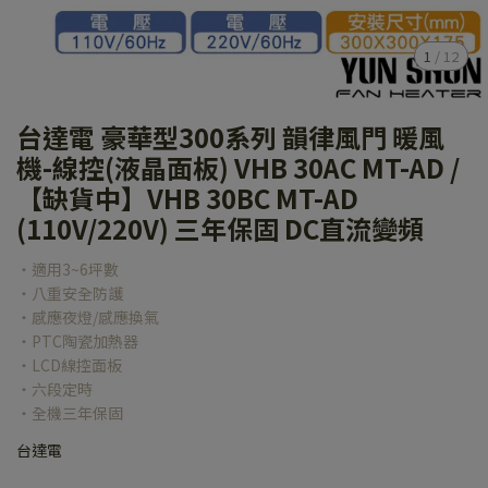
1
/
12
台達電 豪華型300系列 韻律風門 暖風
機-線控(液晶面板) VHB 30AC MT-AD /
【缺貨中】VHB 30BC MT-AD
(110V/220V) 三年保固 DC直流變頻
‧適用3~6坪數
‧八重安全防護
‧感應夜燈/感應換氣
‧PTC陶瓷加熱器
‧LCD線控面板
‧六段定時
‧全機三年保固
台達電