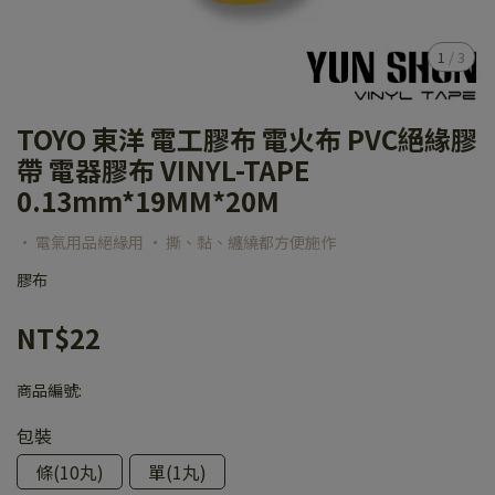
1
/
3
TOYO 東洋 電工膠布 電火布 PVC絕緣膠
帶 電器膠布 VINYL-TAPE
0.13mm*19MM*20M
• 電氣用品絕緣用 • 撕、黏、纏繞都方便施作
膠布
NT$22
商品編號:
包裝
條(10丸)
單(1丸)