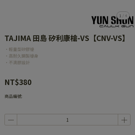
1
/
4
TAJIMA 田島 矽利康槍-VS【CNV-VS】
‧輕量型矽膠槍
‧高耐久鋼製槍身
‧不滴膠設計
NT$380
商品編號: