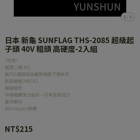
1
/
4
日本 新龜 SUNFLAG THS-2085 超級起
子頭 40V 粗頭 高硬度-2入組
<特色>
粗頭二號 ⊕2
與TSS細頭型為最熱銷起子頭系列
超高硬度/HRC62
強磁吸附
中端細腰洩力設計，可承受高扭力
重作業向
40V Impact對應
NT$215