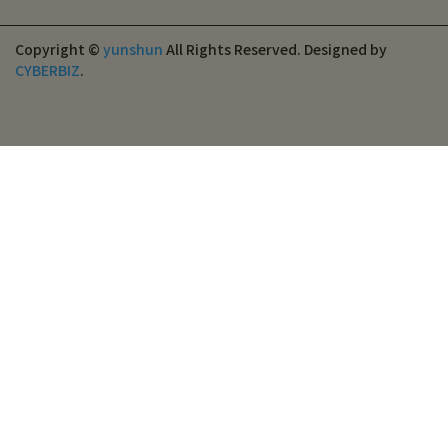
Copyright ©
yunshun
All Rights Reserved.
Designed by
CYBERBIZ
.