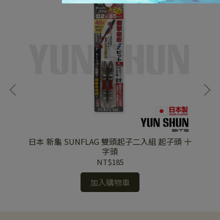
柄去
日本 新龜 SUNFLAG 雙頭起子二入組 起子頭 十
日
字頭
NT$185
加入購物車