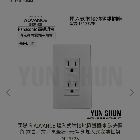
盲蓋蓋
國際牌 ADVANCE 埋入式附接地極雙插座 消光圓
國
角 霧白／灰／黑蓋板+元件 含埋入式安裝框架
直
NT$328