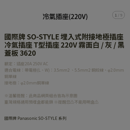
1
/
9
國際牌 SO-STYLE 埋入式附接地極插座
冷氣插座 T型插座 220V 霧面白 / 灰 / 黑
蓋板 3620
額定：插座20A 250V AC
適合電線：帶電極(L、W)：3.5mm2 、5.5mm2 銅絞線、φ2.0mm
銅單線
接地極：φ2.0mm銅單線
※溫馨提醒：此商品網頁組合皆為示意圖
臺灣規格通用預埋盒都能鎖 ※提醒您⚠️不能用明盒⚠️
國際牌 Panasonic SO-STYLE 系列