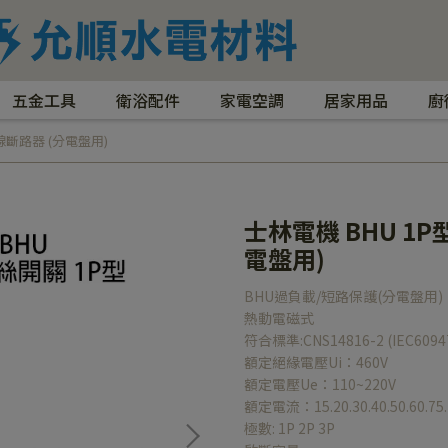
五金工具
衛浴配件
家電空調
居家用品
廚
線斷路器 (分電盤用)
士林電機 BHU 1
電盤用)
BHU過負載/短路保護(分電盤用)
熱動電磁式
符合標準:CNS14816-2 (IEC6094
額定絕緣電壓Ui：460V
額定電壓Ue：110~220V
額定電流：15.20.30.40.50.60.75.
極數: 1P 2P 3P