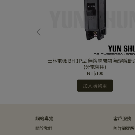
士林電機 BH 1P型 無熔絲開關 無熔線斷
)
(分電盤用)
NT$100
加入購物車
網站導覽
客戶服務
關於我們
防詐騙提醒