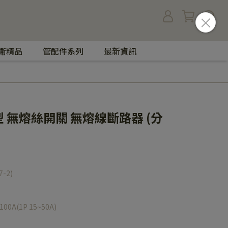
衛精品
管配件系列
最新資訊
P型 無熔絲開關 無熔線斷路器 (分
7-2)
100A(1P 15~50A)