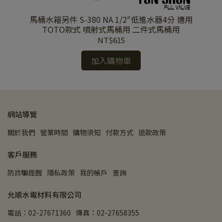
" 側
馬桶水箱另件 S-380 NA 1/2"低進水器4分 適用
馬桶水箱
TOTO款式 噴射式馬桶用 二件式馬桶用
NT$615
加入購物車
網站導覽
關於我們
營業時間
購物須知
付款方式
退款政策
客戶服務
防詐騙提醒
隱私政策
我的帳戶
查詢
允順水電材料有限公司
電話：02-27671360
傳真：02-27658355