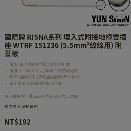
1
/
3
國際牌 RISNA系列 埋入式附接地極雙插
座 WTRF 151236 (5.5mm²絞線用) 附
蓋板
• 薄型 SLIM/造型輕薄更顯優雅別緻
• 優雅 ELEGANCE/品味獨到的裝潢配件
• 圓滑 SMOOTH//圓弧曲線調和室內線條
• 表面搭配金屬側邊的時尚風格
※溫馨提醒：此商品網頁組合皆為示意圖
國際牌 RISNA系列
NT$192