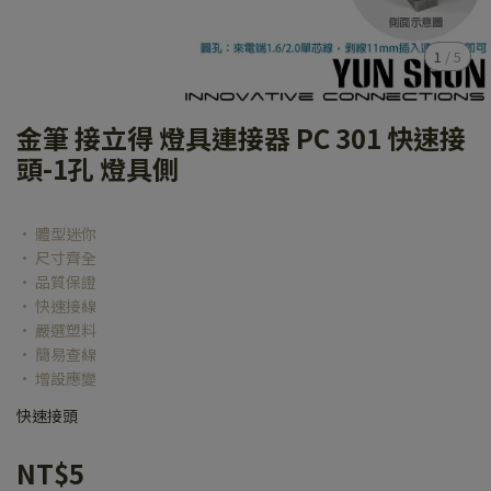
1
/
5
金筆 接立得 燈具連接器 PC 301 快速接
頭-1孔 燈具側
• 體型迷你
• 尺寸齊全
• 品質保證
• 快速接線
• 嚴選塑料
• 簡易查線
• 增設應變
快速接頭
NT$5