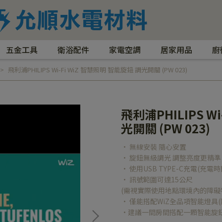
五金工具
衛浴配件
家電空調
居家用品
廚
飛利浦PHILIPS Wi-Fi WiZ 智慧照明 智能旋鈕 調光開關 (PW 023)
飛利浦PHILIPS W
光開關 (PW 023)
• 無線安裝 隨心安置
• 旋鈕無級調光 調整亮度更精準
• 使用USB TYPE-C充電(充電時
• 訊號範圍可達15公尺
(需視實際使用地點環境內的障礙
• 僅能搭配WiZ全品項智能燈具(
•建議一間房間搭配一顆智能旋