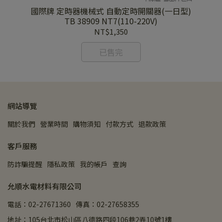
國際牌 定時器機械式 自動定時開關器(一日型)
<即
TB 38909 NT7(110-220V)
NT$1,350
已售完
網站導覽
關於我們
營業時間
購物須知
付款方式
退款政策
客戶服務
防詐騙提醒
隱私政策
我的帳戶
查詢
允順水電材料有限公司
電話：02-27671360
傳真：02-27658355
地址：105台北市松山區八德路四段106巷2弄10號1樓