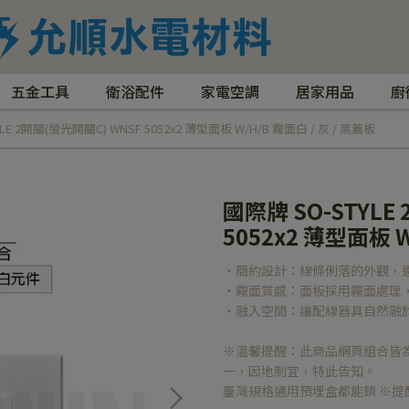
五金工具
衛浴配件
家電空調
居家用品
廚
LE 2開關(螢光開關C) WNSF 5052x2 薄型面板 W/H/B 霧面白 / 灰 / 黑蓋板
國際牌 SO-STYLE
5052x2 薄型面板 W
‧簡約設計：線條俐落的外觀，
‧霧面質感：面板採用霧面處理
‧融入空間：讓配線器具自然融
※溫馨提醒：此商品網頁組合皆
一，因地制宜，特此告知。
臺灣規格通用預埋盒都能鎖 ※提醒