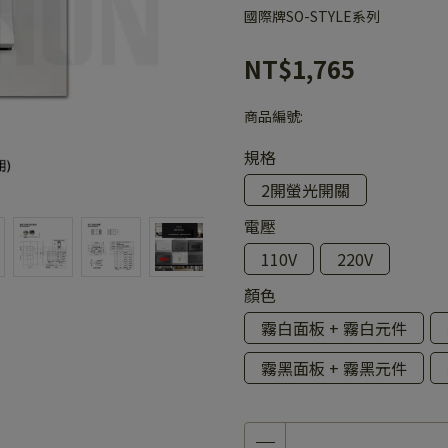
國際牌SO-STYLE系列
NT$1,765
商品編號:
規格
2開螢光開關
電壓
110V
220V
顏色
霧白面板 + 霧白元件
霧黑面板 + 霧黑元件