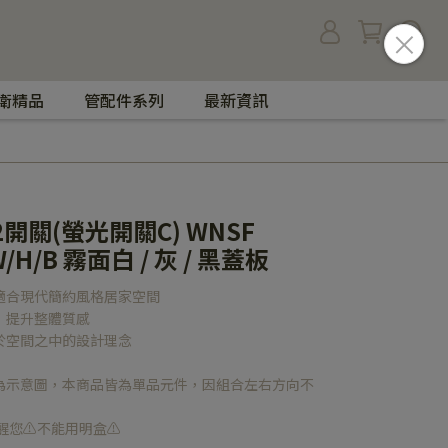
衛精品
管配件系列
最新資訊
 2開關(螢光開關C) WNSF
/H/B 霧面白 / 灰 / 黑蓋板
適合現代簡約風格居家空間
，提升整體質感
於空間之中的設計理念
為示意圖，本商品皆為單品元件，因組合左右方向不
您⚠️不能用明盒⚠️