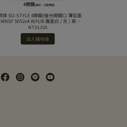
SO-STYLE 4開關(螢光開關C) 薄型面
國際牌 SO-ST
 WNSF 5052x4 W/H/B 霧面白 / 灰 / 黑蓋
板 WNSF 5052
板
NT$3,525
加入購物車